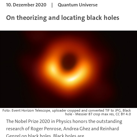
10. Dezember 2020
|
Quantum Universe
On theorizing and locating black holes
Foto: Event Horizon Telescope, uploader cropped and converted TIF to JPG, Black
hole - Messier 87 crop max res, CC BY 4.0
The Nobel Prize 2020 in Physics honors the outstanding
research of Roger Penrose, Andrea Ghez and Reinhard
Genzel on black holes. Black holes are...